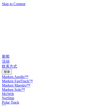
Skip to Content
新闻
活动
联系方式
登录
Marken Apollo™
Marken FastTrack™
Marken Maestro™
Marken Solo™
MxWeb
NetShip
Polar Track