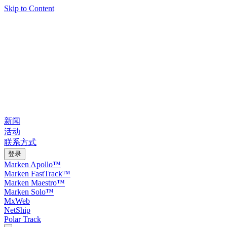
Skip to Content
新闻
活动
联系方式
登录
Marken Apollo™
Marken FastTrack™
Marken Maestro™
Marken Solo™
MxWeb
NetShip
Polar Track