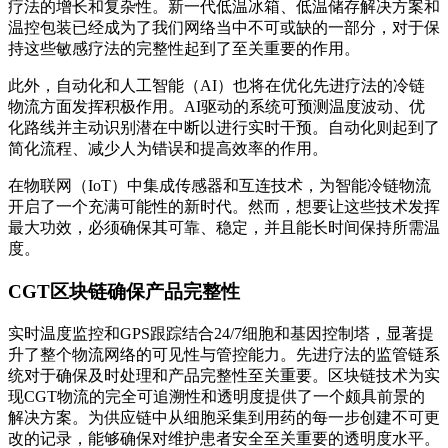
疗法的增长和复杂性。新一代低温冰箱、低温储存解决方案和
温控包装已经成为了我们网络当中不可或缺的一部分，对于保
持这些敏感疗法的完整性起到了至关重要的作用。
此外，自动化和人工智能（AI）也将在优化先进疗法的冷链
物流方面发挥积极作用。AI驱动的系统可预测温度波动、优
化路线并主动识别潜在中断以进行实时干预。自动化则起到了
简化流程、减少人为错误和提高效率的作用。
在物联网（IoT）中集成传感器和互连技术，为智能冷链物流
开启了一个充满可能性的新时代。然而，想要让这些技术发挥
最大功效，必须确保其可靠、稳定，并且能长时间保持所需温
度。
CGT区块链确保产品完整性
实时温度监控和GPS跟踪结合24/7细胞和基因控制塔，显著提
升了整个物流网络的可见性与管控能力。先进疗法的监管链系
统对于确保及时处理和产品完整性至关重要。区块链技术为实
现CGT物流的完全可追溯性和透明度提供了一个颇具前景的
解决方案。为供应链中从细胞采集到用药的每一步创建不可更
改的记录，能够确保对维护患者安全至关重要的透明度水平。