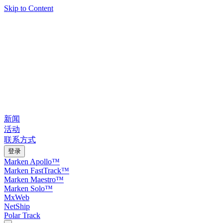
Skip to Content
新闻
活动
联系方式
登录
Marken Apollo™
Marken FastTrack™
Marken Maestro™
Marken Solo™
MxWeb
NetShip
Polar Track