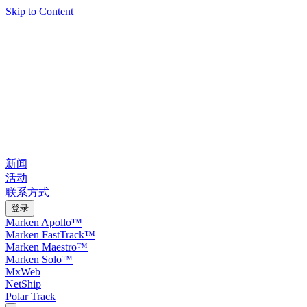
Skip to Content
新闻
活动
联系方式
登录
Marken Apollo™
Marken FastTrack™
Marken Maestro™
Marken Solo™
MxWeb
NetShip
Polar Track