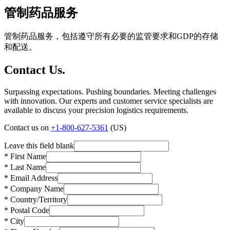
管制药品服务
管制药品服务，包括遵守所有必要的监管要求和GDP的存储
和配送。
Contact Us.
Surpassing expectations. Pushing boundaries. Meeting challenges
with innovation. Our experts and customer service specialists are
available to discuss your precision logistics requirements.
Contact us on
+1-800-627-5361
(US)
Leave this field blank
* First Name
* Last Name
* Email Address
* Company Name
* Country/Territory
* Postal Code
* City